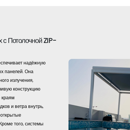
 с Потолочной ZIP-
еспечивает надёжную
х панелей. Она
ного излучения,
чивую конструкцию
о краям
ков и ветра внутрь,
 открытые
Кроме того, системы