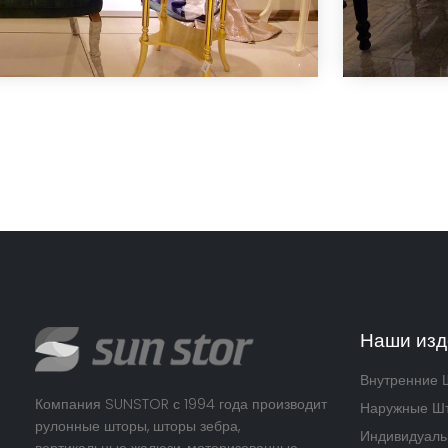
Наши изд
Внутренние 
Компания SUNSTOR с 1994 года производит
Наружные Ш
рулонные шторы, шторы зебра,
Индивидуаль