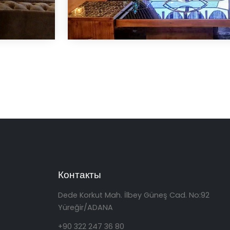
Контакты
Dede Korkut Mah. İlbey Güneş Cad. No:92
Yüreğir/ADANA
+90 322 247 36 80