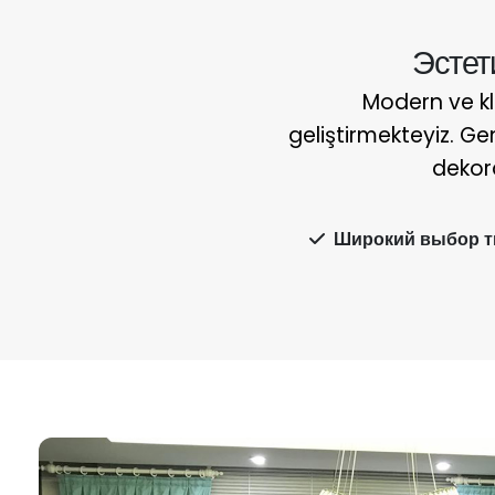
Эстет
Modern ve kl
geliştirmekteyiz. Ge
dekora
Широкий выбор т