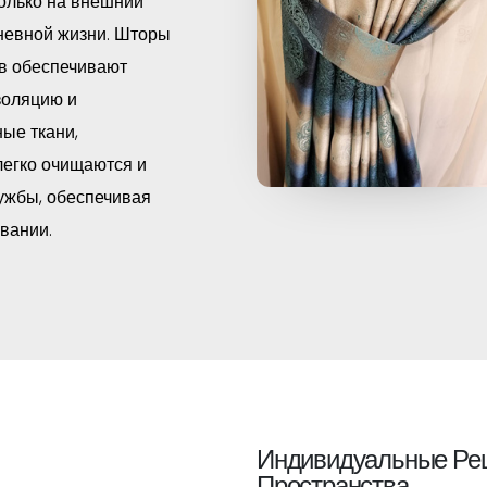
олько на внешний
дневной жизни. Шторы
в обеспечивают
золяцию и
ные ткани,
легко очищаются и
ужбы, обеспечивая
вании.
Индивидуальные Ре
Пространства