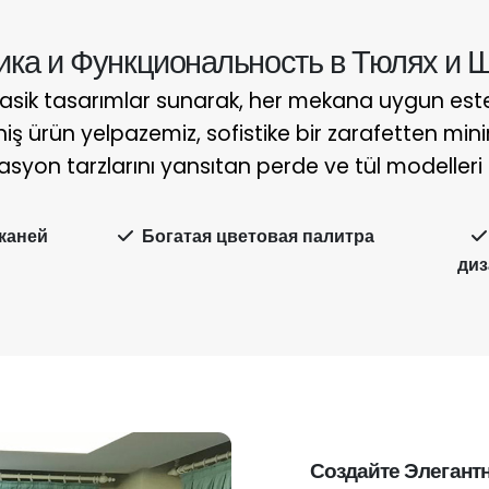
ика и Функциональность в Тюлях и 
asik tasarımlar sunarak, her mekana uygun est
niş ürün yelpazemiz, sofistike bir zarafetten min
syon tarzlarını yansıtan perde ve tül modelleri
каней
Богатая цветовая палитра
диз
Создайте Элегант