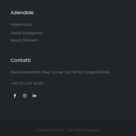
Aziendale
Hakkımızda
Gizlilik Sözleşmesi
Mesaj Gönderin
Contatti
Dede Korkut Mah. İlbey Güneş Cad. No:92 Yüreğir/ADANA
+90 322 247 36 80
Sunstor © 2024. Tutti i diritti riservati.