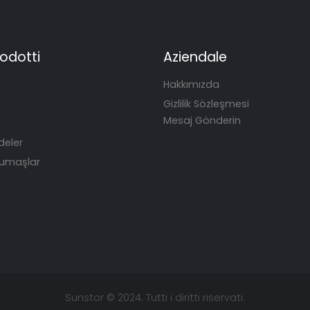
rodotti
Aziendale
Hakkımızda
Gizlilik Sözleşmesi
Mesaj Gönderin
deler
Kumaşlar
Sunstor © 2024. Tutti i diritti riservati.