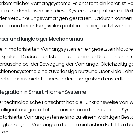
erkömmlicher Vorhangsysteme. Es entsteht ein klarer, stil
aum. Zudem lassen sich diese Systeme kompatibel mit Rollos
der Verdunkelungsvorhängen gestalten. Dadurch können si
odernen Einrichtungsstilen problemlos eingesetzt werden
eiser und langlebiger Mechanismus
ie in motorisierten Vorhangsystemen eingesetzten Motoren 
usgelegt. Dadurch entstehen weder in der Nacht noch in
eräusche bei der Bewegung der Vorhänge. Gleichzeitig g
chienensysteme eine zuverlässige Nutzung über viele Jahr
echanismus bietet insbesondere bei großen Fensterfläch
ntegration in Smart-Home-Systeme
er technologische Fortschritt hat die Funktionsweise vo
ntelligent ausgestatteten Häusern arbeiten heute alle Sy
otorisierte Vorhangsysteme sind zu einem wichtigen Bestan
öglichkeit, die Vorhänge mit einem einfachen Befehl zu b
ltag.