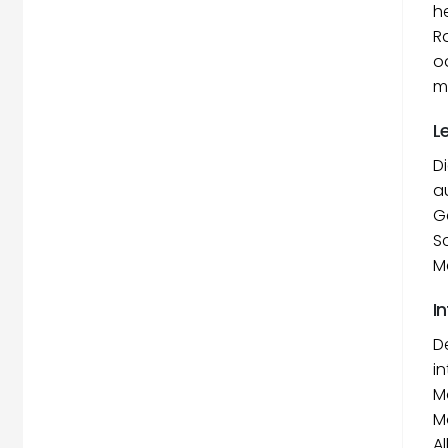
h
R
o
m
L
D
a
G
S
M
I
D
i
M
M
Al