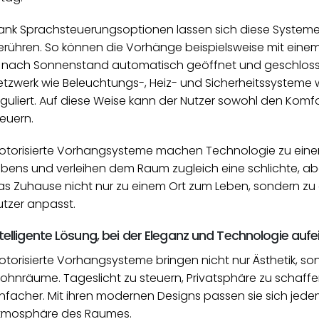
ank Sprachsteuerungsoptionen lassen sich diese Systeme
erühren. So können die Vorhänge beispielsweise mit eine
e nach Sonnenstand automatisch geöffnet und geschlosse
etzwerk wie Beleuchtungs-, Heiz- und Sicherheitssystem
guliert. Auf diese Weise kann der Nutzer sowohl den Komfor
teuern.
otorisierte Vorhangsysteme machen Technologie zu einem
ebens und verleihen dem Raum zugleich eine schlichte, ab
as Zuhause nicht nur zu einem Ort zum Leben, sondern zu 
utzer anpasst.
ntelligente Lösung, bei der Eleganz und Technologie auf
otorisierte Vorhangsysteme bringen nicht nur Ästhetik, s
ohnräume. Tageslicht zu steuern, Privatsphäre zu schaffen
infacher. Mit ihren modernen Designs passen sie sich jedem
tmosphäre des Raumes.