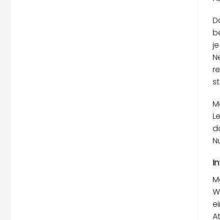
D
b
j
N
re
s
M
L
d
N
I
M
W
e
A