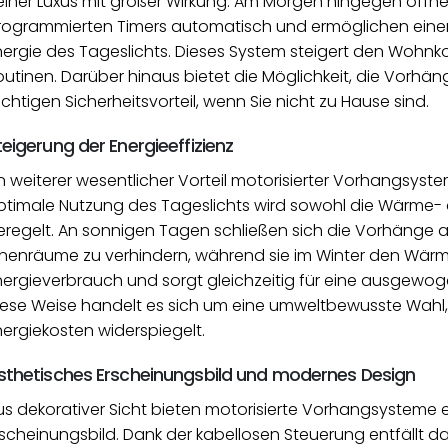
leiner Luxus mit großer Wirkung. Am Morgen hingegen öffn
rogrammierten Timers automatisch und ermöglichen einen 
nergie des Tageslichts. Dieses System steigert den Wohnko
outinen. Darüber hinaus bietet die Möglichkeit, die Vorhän
chtigen Sicherheitsvorteil, wenn Sie nicht zu Hause sind.
teigerung der Energieeffizienz
n weiterer wesentlicher Vorteil motorisierter Vorhangsyste
ptimale Nutzung des Tageslichts wird sowohl die Wärme- al
eregelt. An sonnigen Tagen schließen sich die Vorhänge 
nnenräume zu verhindern, während sie im Winter den Wärme
nergieverbrauch und sorgt gleichzeitig für eine ausgewo
iese Weise handelt es sich um eine umweltbewusste Wahl,
nergiekosten widerspiegelt.
sthetisches Erscheinungsbild und modernes Design
us dekorativer Sicht bieten motorisierte Vorhangsysteme
rscheinungsbild. Dank der kabellosen Steuerung entfällt 