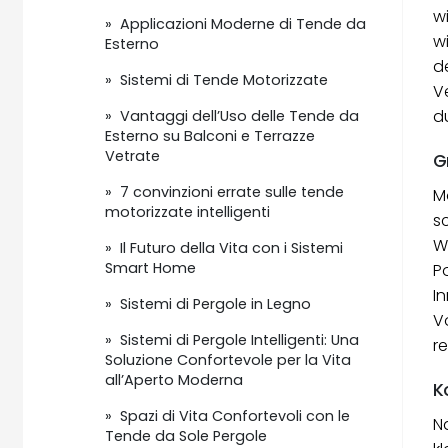
w
» Applicazioni Moderne di Tende da
w
Esterno
d
» Sistemi di Tende Motorizzate
V
du
» Vantaggi dell’Uso delle Tende da
Esterno su Balconi e Terrazze
Vetrate
G
» 7 convinzioni errate sulle tende
M
motorizzate intelligenti
s
W
» Il Futuro della Vita con i Sistemi
Smart Home
P
I
» Sistemi di Pergole in Legno
V
» Sistemi di Pergole Intelligenti: Una
r
Soluzione Confortevole per la Vita
all’Aperto Moderna
K
» Spazi di Vita Confortevoli con le
N
Tende da Sole Pergole