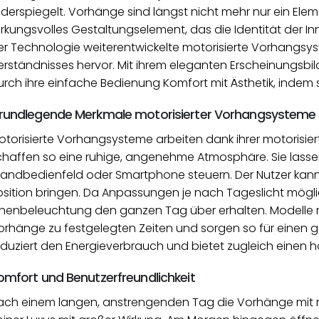
iderspiegelt. Vorhänge sind längst nicht mehr nur ein Ele
irkungsvolles Gestaltungselement, das die Identität der In
er Technologie weiterentwickelte motorisierte Vorhangsy
erständnisses hervor. Mit ihrem eleganten Erscheinungsbi
rch ihre einfache Bedienung Komfort mit Ästhetik, indem si
rundlegende Merkmale motorisierter Vorhangsysteme
otorisierte Vorhangsysteme arbeiten dank ihrer motorisier
chaffen so eine ruhige, angenehme Atmosphäre. Sie lass
andbedienfeld oder Smartphone steuern. Der Nutzer kan
osition bringen. Da Anpassungen je nach Tageslicht möglic
nnenbeleuchtung den ganzen Tag über erhalten. Modelle m
orhänge zu festgelegten Zeiten und sorgen so für einen g
eduziert den Energieverbrauch und bietet zugleich einen 
omfort und Benutzerfreundlichkeit
ach einem langen, anstrengenden Tag die Vorhänge mit nur