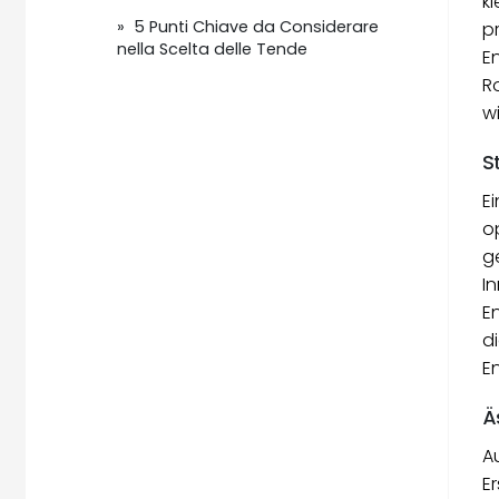
k
» 5 Punti Chiave da Considerare
p
nella Scelta delle Tende
E
R
wi
S
Ei
o
g
I
E
d
E
Ä
A
E