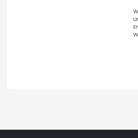
W
U
E
W